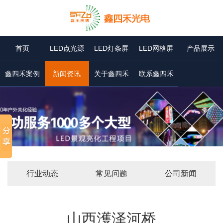
首页
LED点光源
LED灯条屏
LED网格屏
产品展示
鑫四禾案例
新闻资讯
关于鑫四禾
联系鑫四禾
行业动态
常见问题
公司新闻
山西濩泽河桥