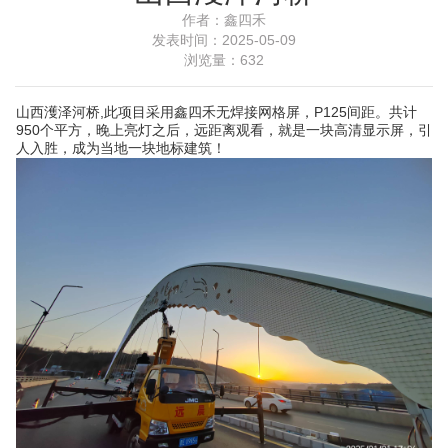
作者：
鑫四禾
发表时间：
2025-05-09
浏览量：
632
山西濩泽河桥,此项目采用鑫四禾无焊接网格屏，P125间距。共计
950个平方，晚上亮灯之后，远距离观看，就是一块高清显示屏，引
人入胜，成为当地一块地标建筑！