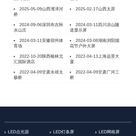
2025-05-09
山西濩泽河
2025-02-17
山西太原
桥
2024-09-06
深圳布吉秋
2024-03-11
四川凉山隧
水山庄
道显示屏
2024-03-11
安徽宿州体
2024-03-08
湖南浏阳烟
育场
花节户外大屏
2022-10-20
陕西榆林北
2022-04-13
上海远景大
汇国际酒店
厦
2022-04-09
甘肃永靖太
2022-04-09
甘肃广河三
极桥
桥​
LED点光源
LED灯条屏
LED网格屏