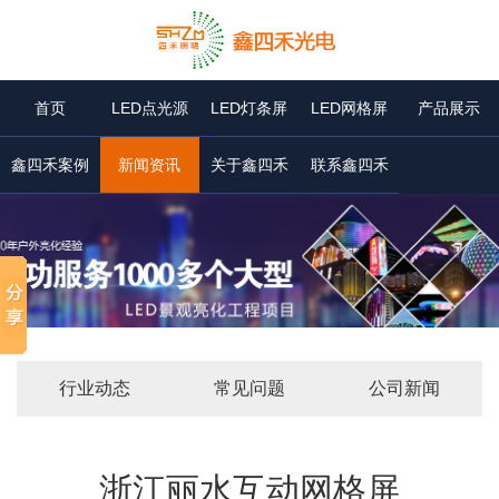
首页
LED点光源
LED灯条屏
LED网格屏
产品展示
鑫四禾案例
新闻资讯
关于鑫四禾
联系鑫四禾
行业动态
常见问题
公司新闻
浙江丽水互动网格屏