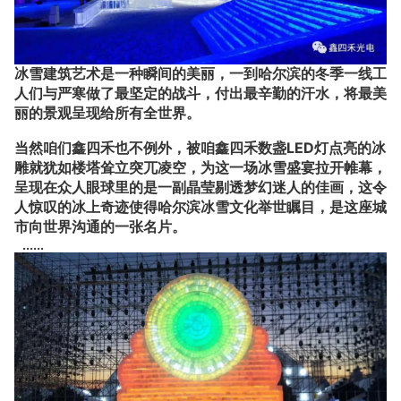
冰雪建筑艺术是一种瞬间的美丽，一到哈尔滨的冬季一线工
人们
与严寒做了最坚定的战斗，付出最辛勤的汗水，
将最美
丽的景观呈现给所有全世界。
当然咱们鑫四禾也不例外，被咱鑫四禾数盏LED灯点亮的冰
雕就犹如
楼塔耸立突兀凌空，为这一场冰雪盛宴拉开帷幕，
呈现在众人眼球里的是一副晶莹剔透梦幻迷人的佳画，这
令
人惊叹的冰上奇迹使得哈尔滨冰雪文化举世瞩目，是这座城
市向世界沟通的一张名片。
......