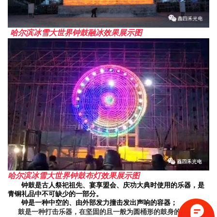
哈尔滨冰雪大世界钟鼓融冰效果展示图
哈尔滨冰雪大世界钟鼓布灯效果展示图
钟鼓是古人祭祀祖先、宴享盟会、庆功大典时使用的乐器，是
青铜礼品中不可缺少的一部分。
钟是一种中空的、由外部发力撞击发出声响的容器；
鼓是一种打击乐器，在坚固的且一般为圆桶形的鼓身的一面或双