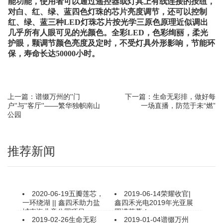
能功能，使用者可以通过遥控器或灯具上有线连接的按纽，
对白、红、绿、蓝四色灯珠的芯片亮度调节，还可以控制
红、绿、蓝三种LED灯珠芯片按光学三原色原理近似调出
几乎所有人眼可见的光颜色。全彩LED，色彩绚丽，柔光
护眼，颗调节颜色亮度及定时，不受灯具外形影响，节能环
保，寿命长达50000小时。
上一篇：谱缀万州的''门
下一篇：生命无彩排，做好每
户''与''客厅''——繁华独帜南山
一场直播，防范于未“燃”
公园
推荐新闻
2020-06-19
五瓣莲芯，
2019-06-14
荣耀收官|
一环绕湖 || 鑫四禾助力盐
鑫四禾光电2019年光亚展
城南海儿童公园项目
圆满落幕！
2019-02-26
生命无彩
2019-01-04
谱缀万州