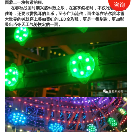
面蒙上一块拉紧的膜。
在春秋战国时期兴盛钟鼓之乐，在宴享祭祀时，不仅吃着味美的
佳肴，还要欣赏悦耳的音乐，至今广为流传，而坐落在哈尔滨冰雪
大世界的钟鼓穿上美如霓虹的LED全彩服，更是一番别致，
更加彰
显出巧夺天工气势恢宏的一面。