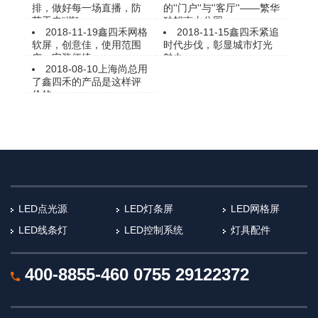
排，做好每一场直播，防
的''门户''与''客厅''——繁华
范于未“燃”
独帜南山公园
2018-11-19
鑫四禾网格
2018-11-15
鑫四禾紧追
软屏，创意佳，使用范围
时代步伐，彰显城市灯光
广，安装便捷。
魅力
2018-08-10
上海尚总用
了鑫四禾的产品是这样评
价的
LED点光源
LED灯条屏
LED网格屏
LED线条灯
LED控制系统
灯具配件
400-8855-460
0755 29122372