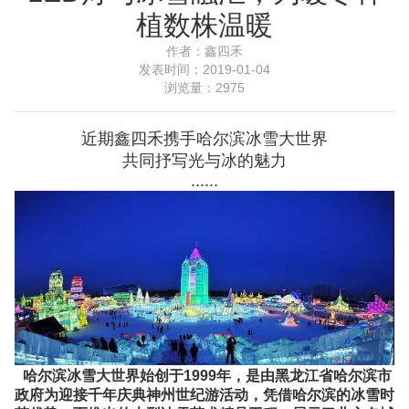
植数株温暖
作者：
鑫四禾
发表时间：
2019-01-04
浏览量：
2975
近期
鑫四禾
携手哈尔滨冰雪大世界
共同抒写光与冰的魅力
......
哈尔滨冰雪大世界始创于1999年，是由黑龙江省哈尔滨市
政府为迎接千年庆典神州世纪游活动，凭借哈尔滨的冰雪时