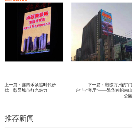
上一篇：鑫四禾紧追时代步
下一篇：谱缀万州的''门
伐，彰显城市灯光魅力
户''与''客厅''——繁华独帜南山
公园
推荐新闻