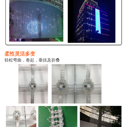
柔性灵活多变
轻松弯曲，卷起，垂挂及折叠