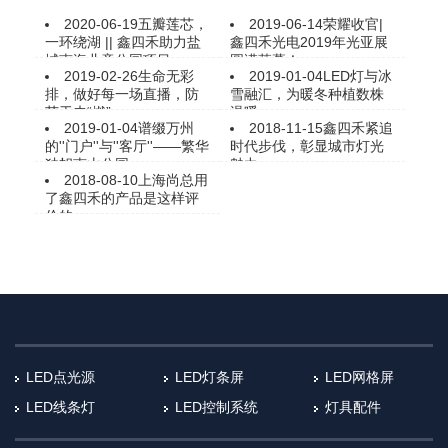
2020-06-19
五瓣莲芯，
2019-06-14
荣耀收官|
一环绕湖 || 鑫四禾助力盐
鑫四禾光电2019年光亚展
城南海儿童公园项目
圆满落幕！
2019-02-26
生命无彩
2019-01-04
LED灯与冰
排，做好每一场直播，防
雪融汇，为暖冬种植数株
范于未“燃”
温暖
2019-01-04
谱缀万州
2018-11-15
鑫四禾紧追
的''门户''与''客厅''——繁华
时代步伐，彰显城市灯光
独帜南山公园
魅力
2018-08-10
上海尚总用
了鑫四禾的产品是这样评
价的
LED点光源
LED灯条屏
LED网格屏
LED线条灯
LED控制系统
灯具配件